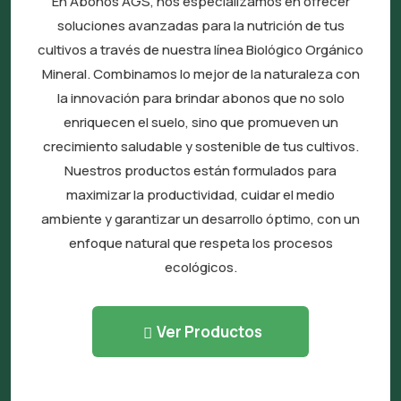
En Abonos AGS, nos especializamos en ofrecer
presentación de malla 100, 150 o 200?
soluciones avanzadas para la nutrición de tus
cultivos a través de nuestra línea Biológico Orgánico
¿Cómo determinar la dosis y aplicación
Mineral. Combinamos lo mejor de la naturaleza con
correcta del fertilizante biológico
la innovación para brindar abonos que no solo
orgánicomineral?
enriquecen el suelo, sino que promueven un
crecimiento saludable y sostenible de tus cultivos.
Nuestros productos están formulados para
maximizar la productividad, cuidar el medio
ambiente y garantizar un desarrollo óptimo, con un
enfoque natural que respeta los procesos
ecológicos.
Ver Productos